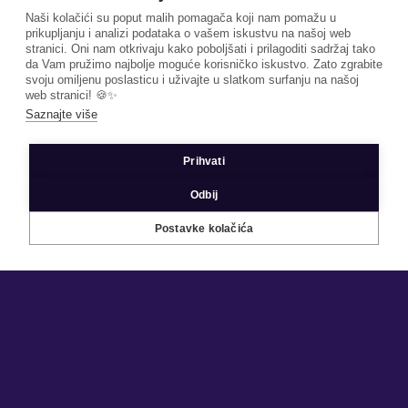
Naši kolačići su poput malih pomagača koji nam pomažu u
prikupljanju i analizi podataka o vašem iskustvu na našoj web
stranici. Oni nam otkrivaju kako poboljšati i prilagoditi sadržaj tako
da Vam pružimo najbolje moguće korisničko iskustvo. Zato zgrabite
svoju omiljenu poslasticu i uživajte u slatkom surfanju na našoj
web stranici! 🍪✨
Saznajte više
Prihvati
IMPRESUM
PRIGOVORI
STATUS PLATFORME
Odbij
iTSmedia
Postavke kolačića
autorsko pravo © 2026 Sva prava pridržana
Opći uvjeti
|
Politika privatnosti
|
Pristupačnost