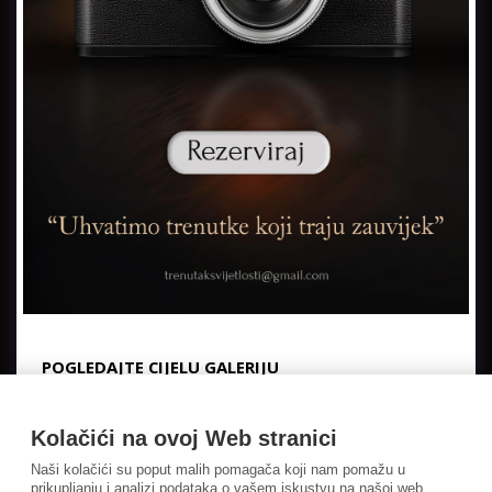
POGLEDAJTE CIJELU GALERIJU
Kolačići na ovoj Web stranici
Naši kolačići su poput malih pomagača koji nam pomažu u
prikupljanju i analizi podataka o vašem iskustvu na našoj web