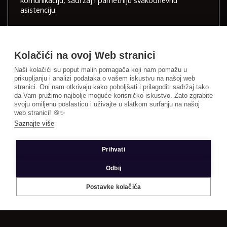
komunikaciju, sadržaj i pametniju svakodnevnu
asistenciju.
Kolačići na ovoj Web stranici
Naši kolačići su poput malih pomagača koji nam pomažu u
prikupljanju i analizi podataka o vašem iskustvu na našoj web
IMPRESUM
PRIGOVORI
STATUS PLATFORME
stranici. Oni nam otkrivaju kako poboljšati i prilagoditi sadržaj tako
da Vam pružimo najbolje moguće korisničko iskustvo. Zato zgrabite
iTSmedia
svoju omiljenu poslasticu i uživajte u slatkom surfanju na našoj
web stranici! 🍪✨
autorsko pravo © 2026 Sva prava pridržana
Saznajte više
Opći uvjeti
|
Politika privatnosti
|
Pristupačnost
Prihvati
Odbij
Postavke kolačića