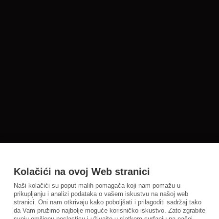
Kolačići na ovoj Web stranici
Naši kolačići su poput malih pomagača koji nam pomažu u
prikupljanju i analizi podataka o vašem iskustvu na našoj web
stranici. Oni nam otkrivaju kako poboljšati i prilagoditi sadržaj tako
da Vam pružimo najbolje moguće korisničko iskustvo. Zato zgrabite
svoju omiljenu poslasticu i uživajte u slatkom surfanju na našoj