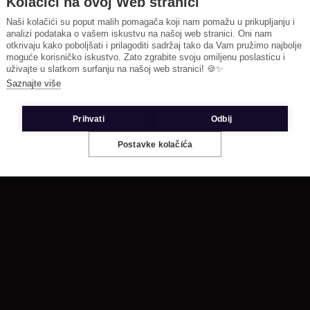
Kolačići na ovoj Web stranici
Naši kolačići su poput malih pomagača koji nam pomažu u prikupljanju i
analizi podataka o vašem iskustvu na našoj web stranici. Oni nam
otkrivaju kako poboljšati i prilagoditi sadržaj tako da Vam pružimo najbolje
moguće korisničko iskustvo. Zato zgrabite svoju omiljenu poslasticu i
uživajte u slatkom surfanju na našoj web stranici! 🍪✨
Saznajte više
Prihvati
Odbij
Postavke kolačića