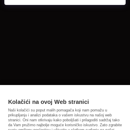
Kolačići na ovoj Web stranici
Naši kolačići su poput malih pomagača koji nam pomažu u
prikupljanju i analizi podataka o vašem iskustvu na našoj web
stranici. Oni nam otkrivaju kako poboljšati i prilagoditi sadržaj tako
da Vam pružimo najbolje moguće korisničko iskustvo. Zato zgrabite
svoju omiljenu poslasticu i uživajte u slatkom surfanju na našoj