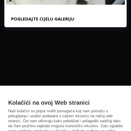
POGLEDAJTE CIJELU GALERIJU
Kolačići na ovoj Web stranici
Naši kolačići su poput malih pomagača koji nam pomažu u
prikupljanju i analizi podataka o vašem iskustvu na našoj web
stranici. Oni nam otkrivaju kako poboljšati i prilagoditi sadržaj tako
da Vam pružimo najbolje moguće korisničko iskustvo. Zato zgrabite
svoju omiljenu poslasticu i uživajte u slatkom surfanju na našoj