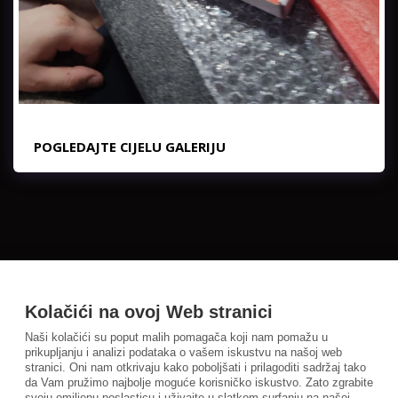
POGLEDAJTE CIJELU GALERIJU
Kolačići na ovoj Web stranici
Naši kolačići su poput malih pomagača koji nam pomažu u
prikupljanju i analizi podataka o vašem iskustvu na našoj web
stranici. Oni nam otkrivaju kako poboljšati i prilagoditi sadržaj tako
da Vam pružimo najbolje moguće korisničko iskustvo. Zato zgrabite
svoju omiljenu poslasticu i uživajte u slatkom surfanju na našoj