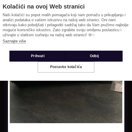
Kolačići na ovoj Web stranici
Naši kolačići su poput malih pomagača koji nam pomažu u prikupljanju i
analizi podataka o vašem iskustvu na našoj web stranici. Oni nam
otkrivaju kako poboljšati i prilagoditi sadržaj tako da Vam pružimo najbolje
moguće korisničko iskustvo. Zato zgrabite svoju omiljenu poslasticu i
uživajte u slatkom surfanju na našoj web stranici! 🍪✨
Saznajte više
Prihvati
Odbij
Postavke kolačića