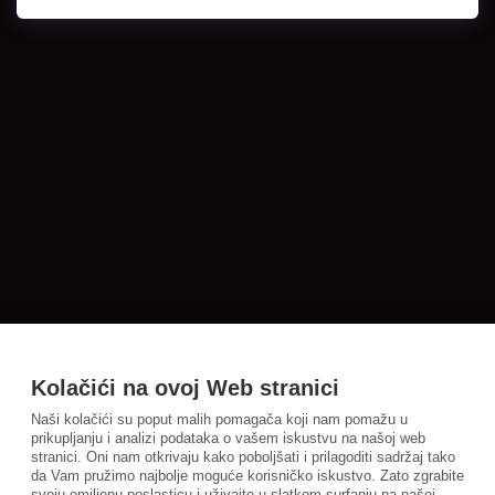
Kolačići na ovoj Web stranici
Naši kolačići su poput malih pomagača koji nam pomažu u
prikupljanju i analizi podataka o vašem iskustvu na našoj web
stranici. Oni nam otkrivaju kako poboljšati i prilagoditi sadržaj tako
da Vam pružimo najbolje moguće korisničko iskustvo. Zato zgrabite
svoju omiljenu poslasticu i uživajte u slatkom surfanju na našoj