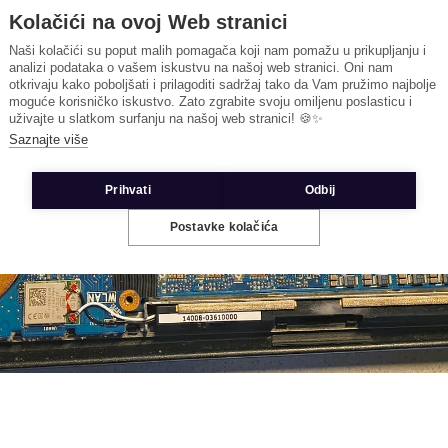
Kolačići na ovoj Web stranici
Naši kolačići su poput malih pomagača koji nam pomažu u prikupljanju i
analizi podataka o vašem iskustvu na našoj web stranici. Oni nam
otkrivaju kako poboljšati i prilagoditi sadržaj tako da Vam pružimo najbolje
moguće korisničko iskustvo. Zato zgrabite svoju omiljenu poslasticu i
uživajte u slatkom surfanju na našoj web stranici! 🍪✨
Saznajte više
Prihvati
Odbij
Postavke kolačića