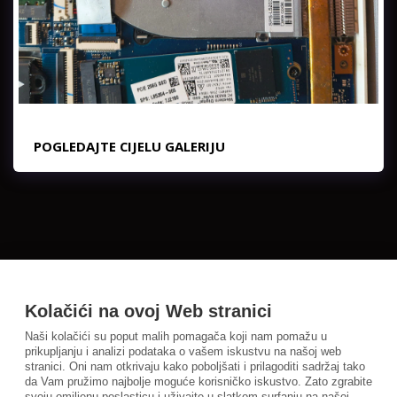
POGLEDAJTE CIJELU GALERIJU
Kolačići na ovoj Web stranici
Naši kolačići su poput malih pomagača koji nam pomažu u
prikupljanju i analizi podataka o vašem iskustvu na našoj web
stranici. Oni nam otkrivaju kako poboljšati i prilagoditi sadržaj tako
da Vam pružimo najbolje moguće korisničko iskustvo. Zato zgrabite
svoju omiljenu poslasticu i uživajte u slatkom surfanju na našoj