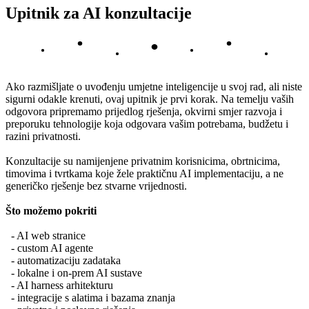
Upitnik za AI konzultacije
Ako razmišljate o uvođenju umjetne inteligencije u svoj rad, ali niste
sigurni odakle krenuti, ovaj upitnik je prvi korak. Na temelju vaših
odgovora pripremamo prijedlog rješenja, okvirni smjer razvoja i
preporuku tehnologije koja odgovara vašim potrebama, budžetu i
razini privatnosti.
Konzultacije su namijenjene privatnim korisnicima, obrtnicima,
timovima i tvrtkama koje žele praktičnu AI implementaciju, a ne
generičko rješenje bez stvarne vrijednosti.
Što možemo pokriti
- AI web stranice
- custom AI agente
- automatizaciju zadataka
- lokalne i on-prem AI sustave
- AI harness arhitekturu
- integracije s alatima i bazama znanja