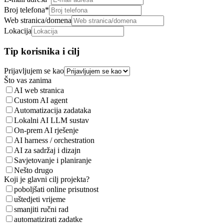
Broj telefona
*
Web stranica/domena
Lokacija
Tip korisnika i cilj
Prijavljujem se kao
Što vas zanima
AI web stranica
Custom AI agent
Automatizacija zadataka
Lokalni AI LLM sustav
On-prem AI rješenje
AI harness / orchestration
AI za sadržaj i dizajn
Savjetovanje i planiranje
Nešto drugo
Koji je glavni cilj projekta?
poboljšati online prisutnost
uštedjeti vrijeme
smanjiti ručni rad
automatizirati zadatke