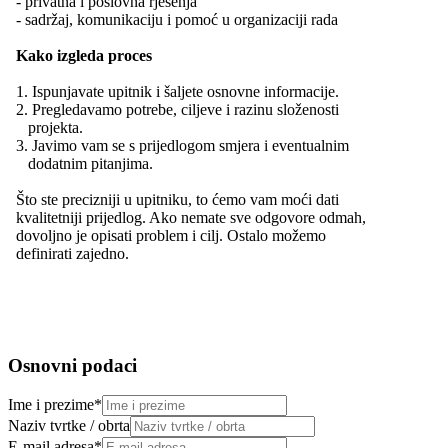
- privatna i poslovna rješenja
- sadržaj, komunikaciju i pomoć u organizaciji rada
Kako izgleda proces
1. Ispunjavate upitnik i šaljete osnovne informacije.
2. Pregledavamo potrebe, ciljeve i razinu složenosti
projekta.
3. Javimo vam se s prijedlogom smjera i eventualnim
dodatnim pitanjima.
Što ste precizniji u upitniku, to ćemo vam moći dati
kvalitetniji prijedlog. Ako nemate sve odgovore odmah,
dovoljno je opisati problem i cilj. Ostalo možemo
definirati zajedno.
Osnovni podaci
Ime i prezime
*
Naziv tvrtke / obrta
E-mail adresa
*