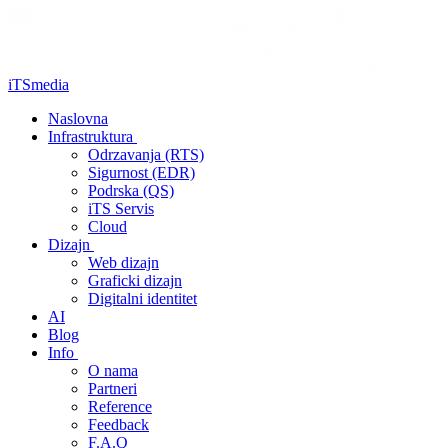
iTSmedia
Naslovna
Infrastruktura
Odrzavanja (RTS)
Sigurnost (EDR)
Podrska (QS)
iTS Servis
Cloud
Dizajn
Web dizajn
Graficki dizajn
Digitalni identitet
AI
Blog
Info
O nama
Partneri
Reference
Feedback
F.A.Q