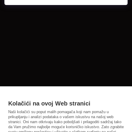
Kolačići na ovoj Web stranici
Naši kolačići su poput malih pomagača koji nam pomažu u
prikupljanju i analizi podataka o vašem iskustvu na našoj web
stranici. Oni nam otkrivaju kako poboljšati i prilagoditi sadržaj tako
da Vam pružimo najbolje moguće korisničko iskustvo. Zato zgrabite
svoju omiljenu poslasticu i uživajte u slatkom surfanju na našoj